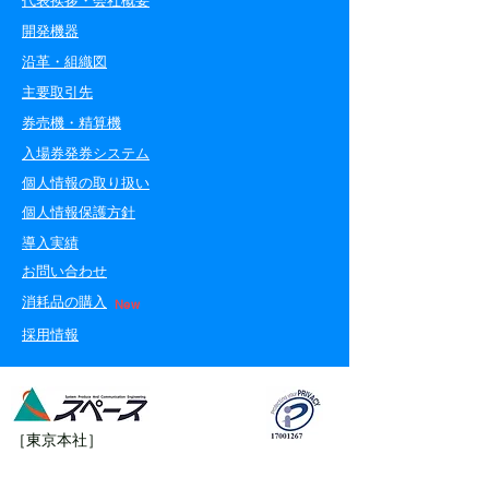
代表挨拶・会社概要
開発機器
沿革・組織図
主要取引先
券売機・精算機
入場券発券システム
​個人情報の取り扱い
​個人情報保護方針
導入実績
お問い合わせ
消耗品の購入
New
採用情報
［東京本社］
〒170-0004
東京都豊島区北大塚1-18-11